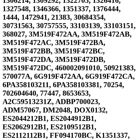
1306214, 1309292, 1322705, 1326416,
1327548, 1346366, 1351337, 1376444,
1444, 1472941, 21383, 30684354,
30731563, 30757555, 33103139, 33103151,
368027, 3M519F472AA, 3M519F472AB,
3M519F472AC, 3M519F472BA,
3M519F472BB, 3M519F472BC,
3M519F472DA, 3M519F472DB,
3M519F472DC, 460002091010, 50921383,
570077A, 6G919F472AA, 6G919F472CA,
6PA358103211, 6PA358103381, 70254,
702604640, 77447, 8653653,
A2C59513231Z, ADBP700023,
ADM57067, DM2048, DOX0132,
ES2044212B1, ES2044912B1,
ES2062912B1, ES2109512B1,
ES2112112B1, FF094170BC, K1351337,