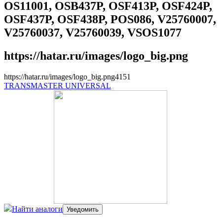
OS11001, OSB437P, OSF413P, OSF424P,
OSF437P, OSF438P, POS086, V25760007,
V25760037, V25760039, VSOS1077
https://hatar.ru/images/logo_big.png
https://hatar.ru/images/logo_big.png
4
1
5
1
TRANSMASTER UNIVERSAL
Найти аналоги