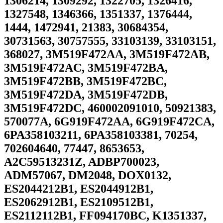
1306214, 1309292, 1322705, 1326416,
1327548, 1346366, 1351337, 1376444,
1444, 1472941, 21383, 30684354,
30731563, 30757555, 33103139, 33103151,
368027, 3M519F472AA, 3M519F472AB,
3M519F472AC, 3M519F472BA,
3M519F472BB, 3M519F472BC,
3M519F472DA, 3M519F472DB,
3M519F472DC, 460002091010, 50921383,
570077A, 6G919F472AA, 6G919F472CA,
6PA358103211, 6PA358103381, 70254,
702604640, 77447, 8653653,
A2C59513231Z, ADBP700023,
ADM57067, DM2048, DOX0132,
ES2044212B1, ES2044912B1,
ES2062912B1, ES2109512B1,
ES2112112B1, FF094170BC, K1351337,