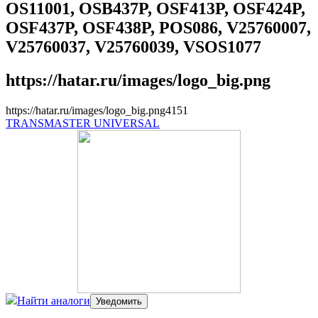
OS11001, OSB437P, OSF413P, OSF424P,
OSF437P, OSF438P, POS086, V25760007,
V25760037, V25760039, VSOS1077
https://hatar.ru/images/logo_big.png
https://hatar.ru/images/logo_big.png
4
1
5
1
TRANSMASTER UNIVERSAL
Найти аналоги