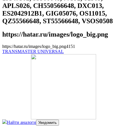
APLS026, CH550566648, DXC013,
ES2042912B1, GIG05076, OS11015,
QZ55566648, ST55566648, VSOS0508
https://hatar.ru/images/logo_big.png
https://hatar.ru/images/logo_big.png
4
1
5
1
TRANSMASTER UNIVERSAL
Найти аналоги