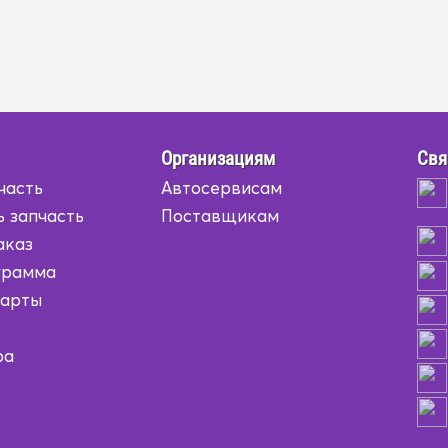
Организациям
Свя
часть
Автосервисам
ь запчасть
Поставщикам
аказ
грамма
карты
ра