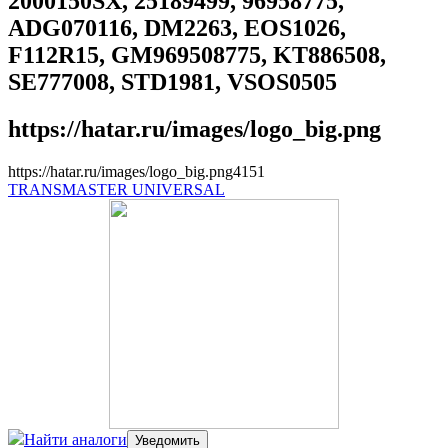
2000150SX, 25189499, 96958775,
ADG070116, DM2263, EOS1026,
F112R15, GM969508775, KT886508,
SE777008, STD1981, VSOS0505
https://hatar.ru/images/logo_big.png
https://hatar.ru/images/logo_big.png
4
1
5
1
TRANSMASTER UNIVERSAL
Найти аналоги