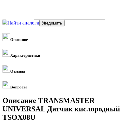
Найти аналоги
Описание
Характеристики
Отзывы
Вопросы
Описание TRANSMASTER
UNIVERSAL Датчик кислородный
TSOX08U