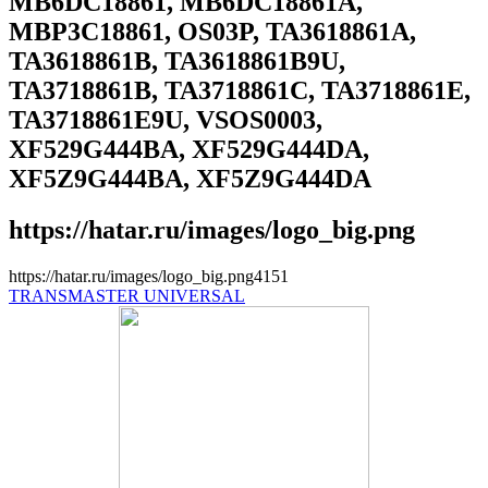
MB6DC18861, MB6DC18861A,
MBP3C18861, OS03P, TA3618861A,
TA3618861B, TA3618861B9U,
TA3718861B, TA3718861C, TA3718861E,
TA3718861E9U, VSOS0003,
XF529G444BA, XF529G444DA,
XF5Z9G444BA, XF5Z9G444DA
https://hatar.ru/images/logo_big.png
https://hatar.ru/images/logo_big.png
4
1
5
1
TRANSMASTER UNIVERSAL