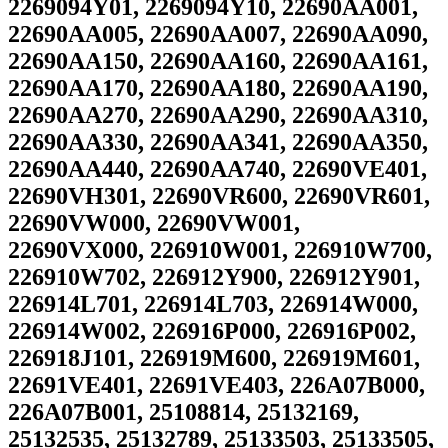
2269094Y01, 2269094Y10, 22690AA001,
22690AA005, 22690AA007, 22690AA090,
22690AA150, 22690AA160, 22690AA161,
22690AA170, 22690AA180, 22690AA190,
22690AA270, 22690AA290, 22690AA310,
22690AA330, 22690AA341, 22690AA350,
22690AA440, 22690AA740, 22690VE401,
22690VH301, 22690VR600, 22690VR601,
22690VW000, 22690VW001,
22690VX000, 226910W001, 226910W700,
226910W702, 226912Y900, 226912Y901,
226914L701, 226914L703, 226914W000,
226914W002, 226916P000, 226916P002,
226918J101, 226919M600, 226919M601,
22691VE401, 22691VE403, 226A07B000,
226A07B001, 25108814, 25132169,
25132535, 25132789, 25133503, 25133505,