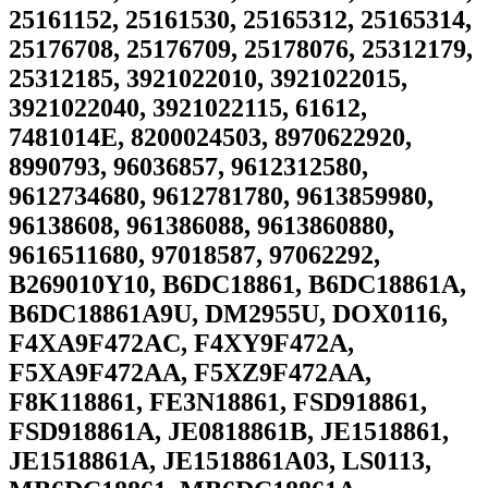
25161152, 25161530, 25165312, 25165314,
25176708, 25176709, 25178076, 25312179,
25312185, 3921022010, 3921022015,
3921022040, 3921022115, 61612,
7481014E, 8200024503, 8970622920,
8990793, 96036857, 9612312580,
9612734680, 9612781780, 9613859980,
96138608, 961386088, 9613860880,
9616511680, 97018587, 97062292,
B269010Y10, B6DC18861, B6DC18861A,
B6DC18861A9U, DM2955U, DOX0116,
F4XA9F472AC, F4XY9F472A,
F5XA9F472AA, F5XZ9F472AA,
F8K118861, FE3N18861, FSD918861,
FSD918861A, JE0818861B, JE1518861,
JE1518861A, JE1518861A03, LS0113,