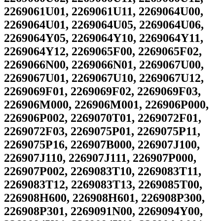
2269061U01, 2269061U11, 2269064U00,
2269064U01, 2269064U05, 2269064U06,
2269064Y05, 2269064Y10, 2269064Y11,
2269064Y12, 2269065F00, 2269065F02,
2269066N00, 2269066N01, 2269067U00,
2269067U01, 2269067U10, 2269067U12,
2269069F01, 2269069F02, 2269069F03,
226906M000, 226906M001, 226906P000,
226906P002, 2269070T01, 2269072F01,
2269072F03, 2269075P01, 2269075P11,
2269075P16, 226907B000, 226907J100,
226907J110, 226907J111, 226907P000,
226907P002, 2269083T10, 2269083T11,
2269083T12, 2269083T13, 2269085T00,
226908H600, 226908H601, 226908P300,
226908P301, 2269091N00, 2269094Y00,