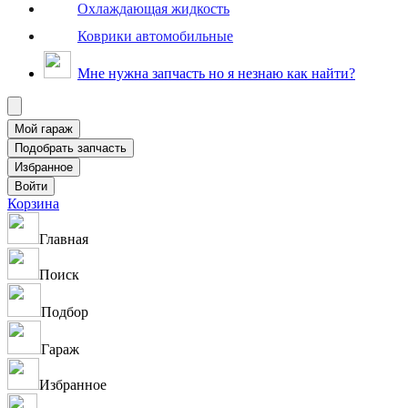
Охлаждающая жидкость
Коврики автомобильные
Мне нужна запчасть но я незнаю как найти?
Корзина
Главная
Поиск
Подбор
Гараж
Избранное