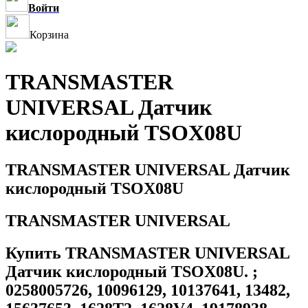
Войти
Корзина
TRANSMASTER
UNIVERSAL Датчик
кислородный TSOX08U
TRANSMASTER UNIVERSAL Датчик
кислородный TSOX08U
TRANSMASTER UNIVERSAL
Купить TRANSMASTER UNIVERSAL
Датчик кислородный TSOX08U. ;
0258005726, 10096129, 10137641, 13482,