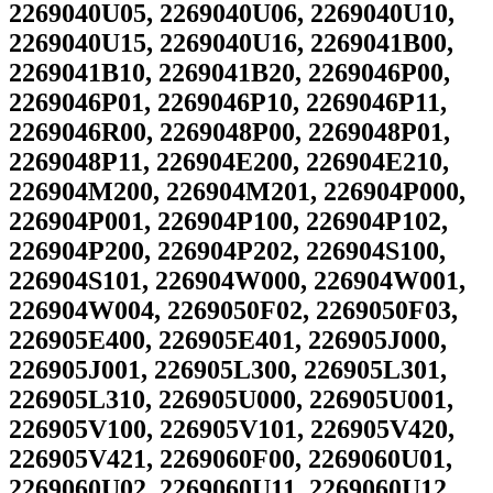
2269040U05, 2269040U06, 2269040U10,
2269040U15, 2269040U16, 2269041B00,
2269041B10, 2269041B20, 2269046P00,
2269046P01, 2269046P10, 2269046P11,
2269046R00, 2269048P00, 2269048P01,
2269048P11, 226904E200, 226904E210,
226904M200, 226904M201, 226904P000,
226904P001, 226904P100, 226904P102,
226904P200, 226904P202, 226904S100,
226904S101, 226904W000, 226904W001,
226904W004, 2269050F02, 2269050F03,
226905E400, 226905E401, 226905J000,
226905J001, 226905L300, 226905L301,
226905L310, 226905U000, 226905U001,
226905V100, 226905V101, 226905V420,
226905V421, 2269060F00, 2269060U01,
2269060U02, 2269060U11, 2269060U12,