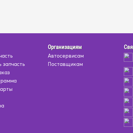
Организациям
Свя
часть
Автосервисам
ь запчасть
Поставщикам
аказ
грамма
карты
ра