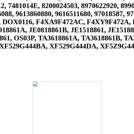
2, 7481014E, 8200024503, 8970622920, 899
6088, 9613860880, 9616511680, 97018587, 
 DOX0116, F4XA9F472AC, F4XY9F472A,
18861A, JE0818861B, JE1518861, JE15188
, OS03P, TA3618861A, TA3618861B, TA3
, XF529G444BA, XF529G444DA, XF5Z9G