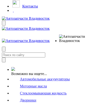
Контакты
Возможно вы ищете...
Автомобильные аккумуляторы
Моторные масла
Стеклоомывающая жидкость
Дворники