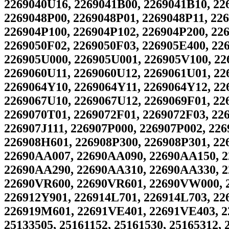
2269040U16, 2269041B00, 2269041B10, 22
2269048P00, 2269048P01, 2269048P11, 22
226904P100, 226904P102, 226904P200, 22
2269050F02, 2269050F03, 226905E400, 22
226905U000, 226905U001, 226905V100, 22
2269060U11, 2269060U12, 2269061U01, 22
2269064Y10, 2269064Y11, 2269064Y12, 22
2269067U10, 2269067U12, 2269069F01, 22
2269070T01, 2269072F01, 2269072F03, 226
226907J111, 226907P000, 226907P002, 22
226908H601, 226908P300, 226908P301, 22
22690AA007, 22690AA090, 22690AA150, 2
22690AA290, 22690AA310, 22690AA330, 
22690VR600, 22690VR601, 22690VW000, 
226912Y901, 226914L701, 226914L703, 22
226919M601, 22691VE401, 22691VE403, 22
25133505, 25161152, 25161530, 25165312, 