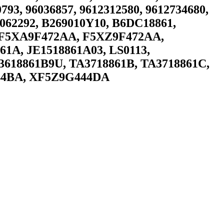
0793, 96036857, 9612312580, 9612734680,
97062292, B269010Y10, B6DC18861,
 F5XA9F472AA, F5XZ9F472AA,
61A, JE1518861A03, LS0113,
618861B9U, TA3718861B, TA3718861C,
444BA, XF5Z9G444DA