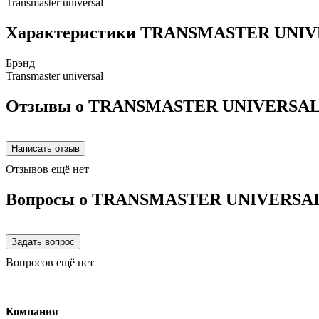
Transmaster universal
Характеристики TRANSMASTER UNIV
Брэнд
Transmaster universal
Отзывы о TRANSMASTER UNIVERSAL 
Отзывов ещё нет
Вопросы о TRANSMASTER UNIVERSAL
Вопросов ещё нет
Компания