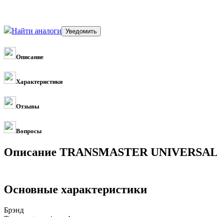
Найти аналоги
Описание
Характеристики
Отзывы
Вопросы
Описание TRANSMASTER UNIVERSAL 
Основные характеристики
Брэнд