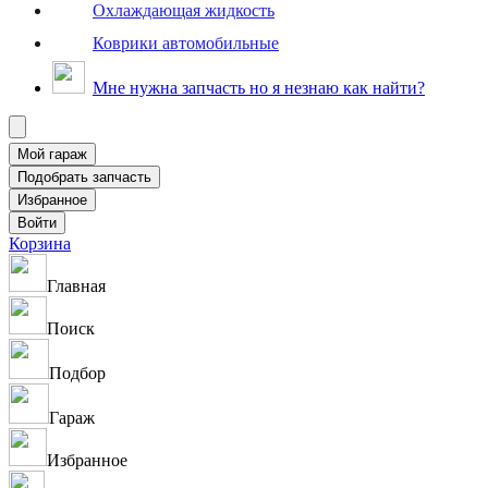
Охлаждающая жидкость
Коврики автомобильные
Мне нужна запчасть но я незнаю как найти?
Корзина
Главная
Поиск
Подбор
Гараж
Избранное