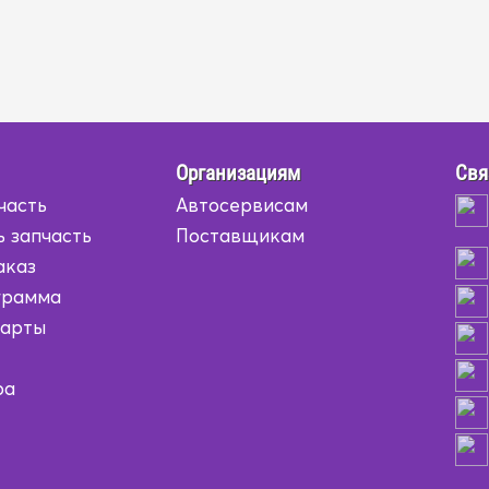
Организациям
Свя
часть
Автосервисам
ь запчасть
Поставщикам
аказ
грамма
карты
ра