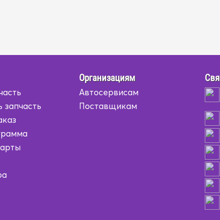
Организациям
Свя
часть
Автосервисам
ь запчасть
Поставщикам
аказ
грамма
карты
ра