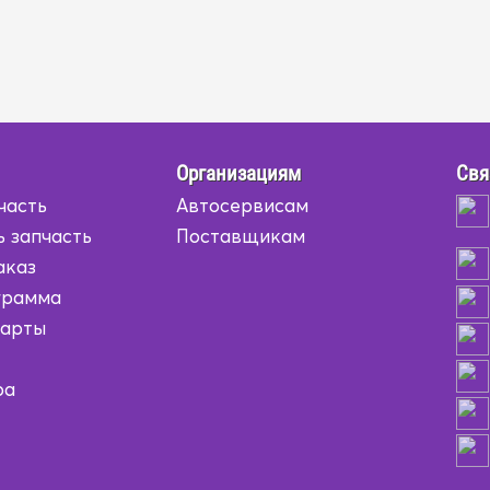
Организациям
Свя
часть
Автосервисам
ь запчасть
Поставщикам
аказ
грамма
карты
ра