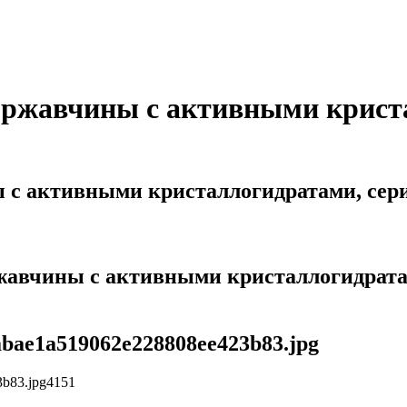
ржавчины с активными криста
 активными кристаллогидратами, серия 
чины с активными кристаллогидратами, 
5abae1a519062e228808ee423b83.jpg
3b83.jpg
4
1
5
1