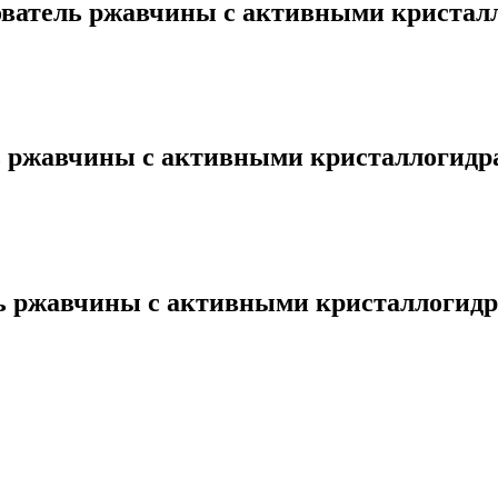
тель ржавчины с активными кристаллоги
жавчины с активными кристаллогидратам
ржавчины с активными кристаллогидрата