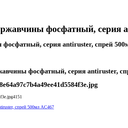
авчины фосфатный, серия ant
осфатный, серия antiruster, спрей 500
чины фосфатный, серия antiruster, спр
848e64a97c7b4a49ee41d5584f3e.jpg
f3e.jpg
4
1
5
1