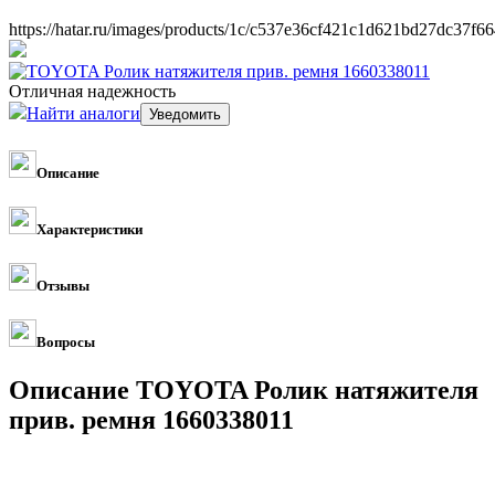
https://hatar.ru/images/products/1c/c537e36cf421c1d621bd27dc37f66
Отличная надежность
Найти аналоги
Описание
Характеристики
Отзывы
Вопросы
Описание TOYOTA Ролик натяжителя
прив. ремня 1660338011