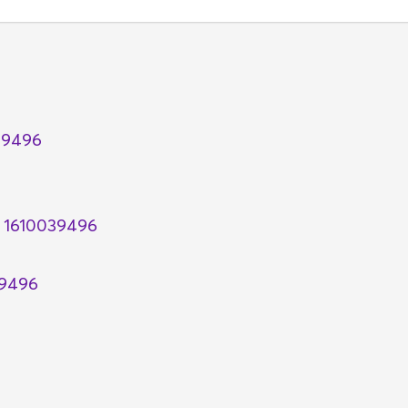
39496
 1610039496
39496