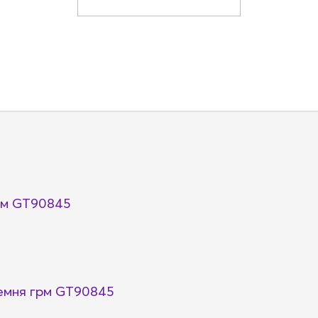
рм GT90845
емня грм GT90845