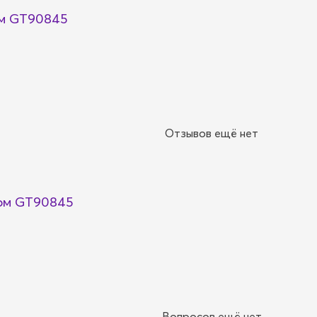
рм GT90845
Отзывов ещё нет
рм GT90845
Вопросов ещё нет