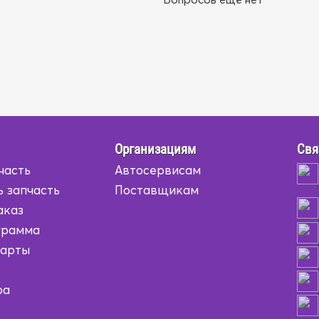
Организациям
Свя
часть
Автосервисам
ь запчасть
Поставщикам
аказ
грамма
карты
ра