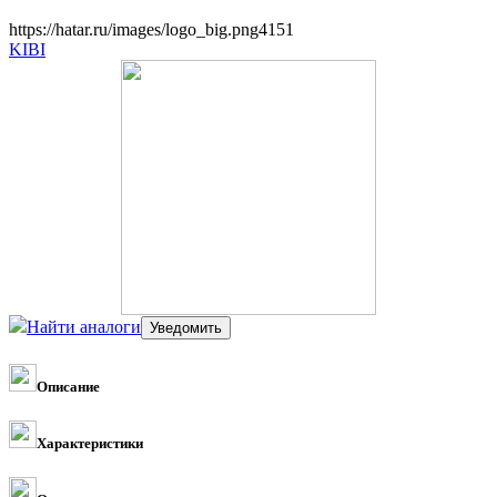
https://hatar.ru/images/logo_big.png
4
1
5
1
KIBI
Найти аналоги
Описание
Характеристики