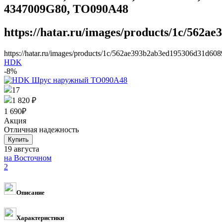
4347009G80, TO090A48
https://hatar.ru/images/products/1c/562a
https://hatar.ru/images/products/1c/562ae393b2ab3ed195306d31d608
HDK
-8%
17
1 820 ₽
1 690
₽
Акция
Отличная надежность
19 августа
на Восточном
2
Описание
Характеристики