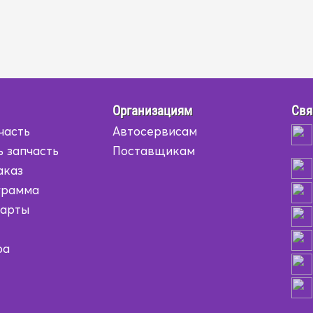
Организациям
Свя
часть
Автосервисам
ь запчасть
Поставщикам
аказ
грамма
карты
ра