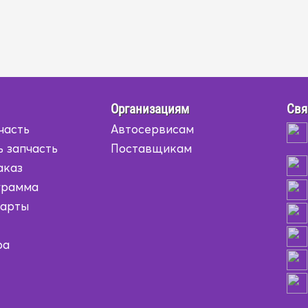
Организациям
Свя
часть
Автосервисам
ь запчасть
Поставщикам
аказ
грамма
карты
ра