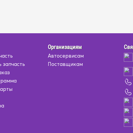
Организациям
Свя
часть
Автосервисам
ь запчасть
Поставщикам
аказ
грамма
карты
ра