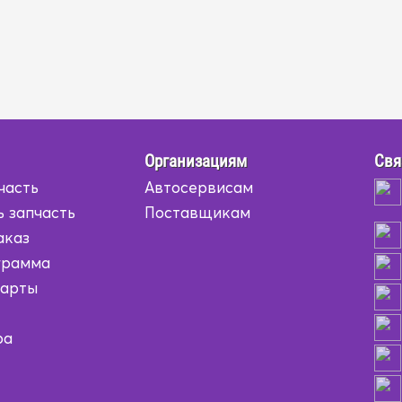
Организациям
Свя
часть
Автосервисам
ь запчасть
Поставщикам
аказ
грамма
карты
ра