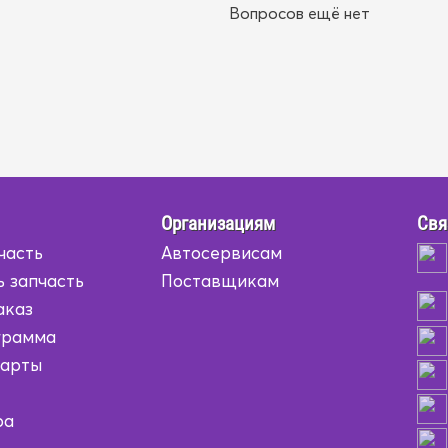
Вопросов ещё нет
Организациям
Свя
часть
Автосервисам
ь запчасть
Поставщикам
аказ
грамма
карты
ра