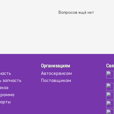
Вопросов ещё нет
Организациям
Свя
часть
Автосервисам
ь запчасть
Поставщикам
аказ
грамма
карты