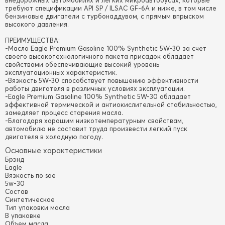
внедорожных автомобилях и легких микроавтобусах, которые
требуют спецификации API SP / ILSAC GF-6A и ниже, в том числе
бензиновые двигатели с турбонаддувом, с прямым впрыском
высокого давления.
ПРЕИМУЩЕСТВА:
-Масло Eagle Premium Gasoline 100% Synthetic 5W-30 за счет
своего высокотехнологичного пакета присадок обладает
свойствами обеспечивающие высокий уровень
эксплуатационных характеристик.
-Вязкость 5W-30 способствует повышению эффективности
работы двигателя в различных условиях эксплуатации.
-Eagle Premium Gasoline 100% Synthetic 5W-30 обладает
эффективной термической и антиокислительной стабильностью,
замедляет процесс старения масла.
-Благодаря хорошим низкотемпературным свойствам,
автомобилю не составит труда произвести легкий пуск
двигателя в холодную погоду.
Основные характеристики
Брэнд
Eagle
Вязкость по sae
5w-30
Состав
Синтетическое
Тип упаковки масла
В упаковке
Объем масла