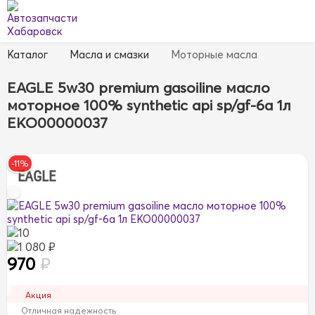
Каталог
Масла и смазки
Моторные масла
EAGLE 5w30 premium gasoiline масло
моторное 100% synthetic api sp/gf-6a 1л
EKO00000037
-11%
EAGLE
10
1 080 ₽
970
₽
Акция
Отличная надежность