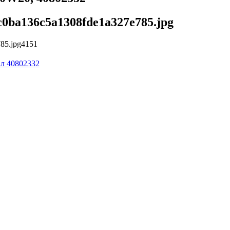
f9c0ba136c5a1308fde1a327e785.jpg
785.jpg
4
1
5
1