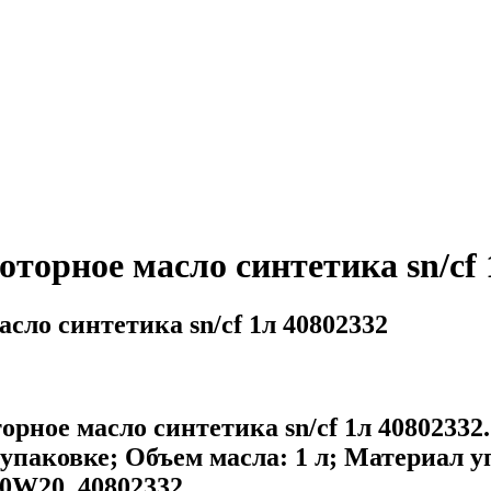
торное масло синтетика sn/cf 
сло синтетика sn/cf 1л 40802332
ное масло синтетика sn/cf 1л 40802332. 
упаковке; Объем масла: 1 л; Материал 
 0W20, 40802332