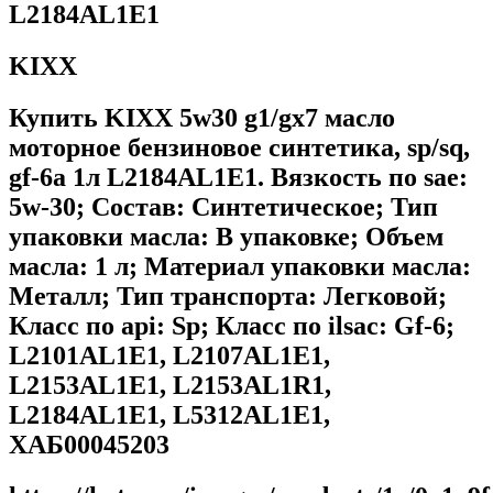
L2184AL1E1
KIXX
Купить KIXX 5w30 g1/gx7 масло
моторное бензиновое синтетика, sp/sq,
gf-6a 1л L2184AL1E1. Вязкость по sae:
5w-30; Состав: Синтетическое; Тип
упаковки масла: В упаковке; Объем
масла: 1 л; Материал упаковки масла:
Металл; Тип транспорта: Легковой;
Класс по api: Sp; Класс по ilsac: Gf-6;
L2101AL1E1, L2107AL1E1,
L2153AL1E1, L2153AL1R1,
L2184AL1E1, L5312AL1E1,
ХАБ00045203