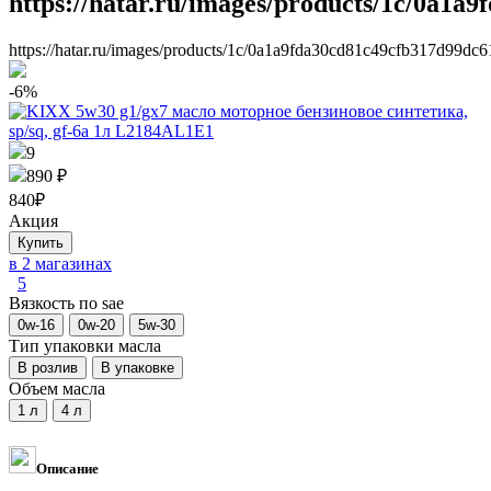
https://hatar.ru/images/products/1c/0a1a
https://hatar.ru/images/products/1c/0a1a9fda30cd81c49cfb317d99dc6
-6%
9
890 ₽
840
₽
Акция
в 2 магазинах
5
Вязкость по sae
Тип упаковки масла
Объем масла
Описание