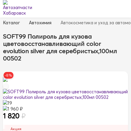
Каталог
Автохимия
Автокосметика и уход за автом
SOFT99 Полироль для кузова
цветовосстанавливающий color
evolution silver для серебристых,100мл
00502
-8%
19
1 960 ₽
1 820
₽
Акция