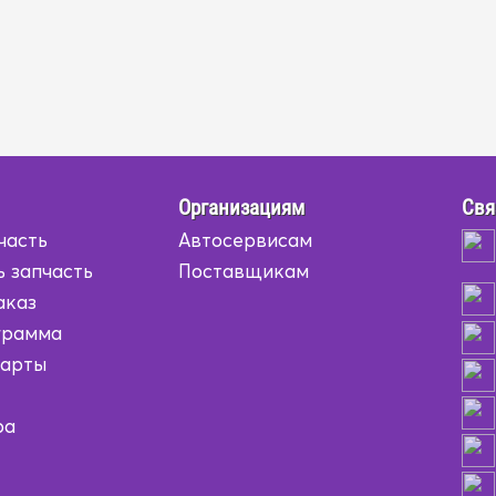
Организациям
Свя
часть
Автосервисам
ь запчасть
Поставщикам
аказ
грамма
карты
ра