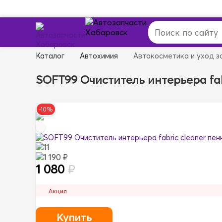
Каталог
Автохимия
Автокосметика и уход з
SOFT99 Очиститель интерьера fab
-10%
11
1 190 ₽
1 080
₽
Акция