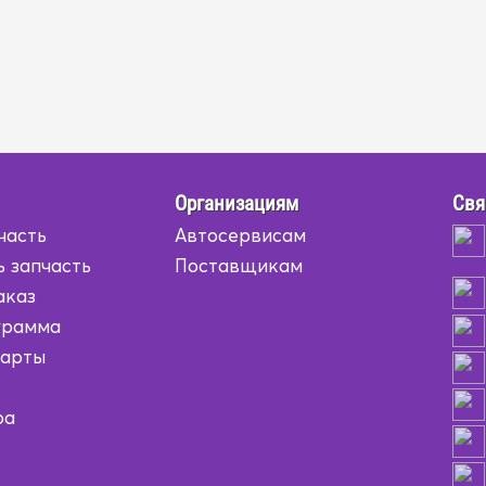
Организациям
Свя
часть
Автосервисам
ь запчасть
Поставщикам
аказ
грамма
карты
ра