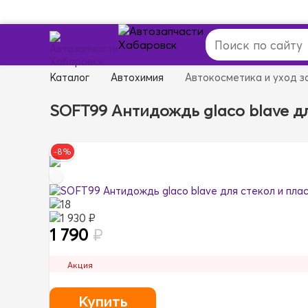
Каталог
Автохимия
Автокосметика и уход з
SOFT99 Антидождь glaco blave дл
-8%
18
1 930 ₽
1 790
₽
Акция