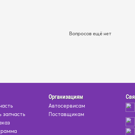
Вопросов ещё нет
Организациям
Свя
часть
Автосервисам
ь запчасть
Поставщикам
аказ
грамма