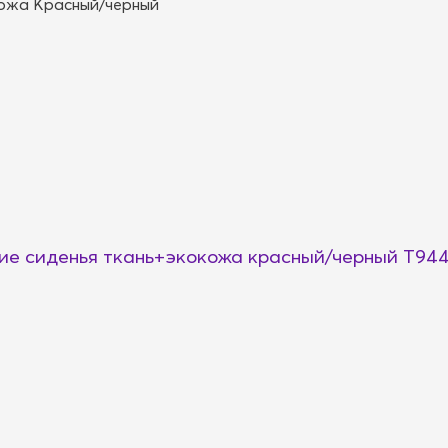
кожа Красный/черный
ие сиденья ткань+экокожа красный/черный T94