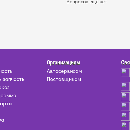
Вопросов ещё нет
Организациям
Свя
часть
Автосервисам
ь запчасть
Поставщикам
аказ
грамма
карты
ра