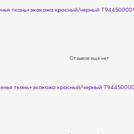
енья ткань+экокожа красный/черный T944500001
Отзывов ещё нет
денья ткань+экокожа красный/черный T94450000