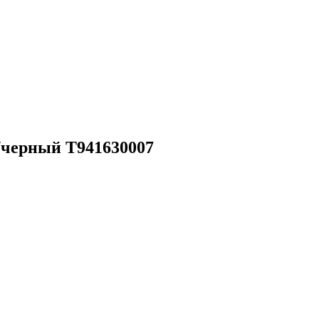
/черный T941630007