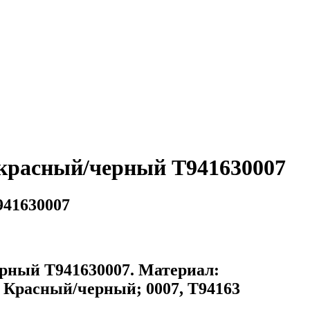
 красный/черный T941630007
941630007
рный T941630007. Материал:
 Красный/черный; 0007, T94163