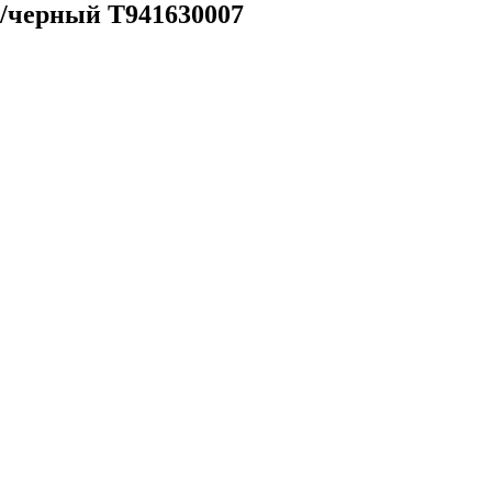
/черный T941630007