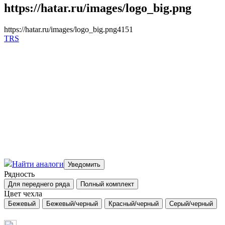
https://hatar.ru/images/logo_big.png
https://hatar.ru/images/logo_big.png
4
1
5
1
TRS
Найти аналоги
Рядность
Цвет чехла