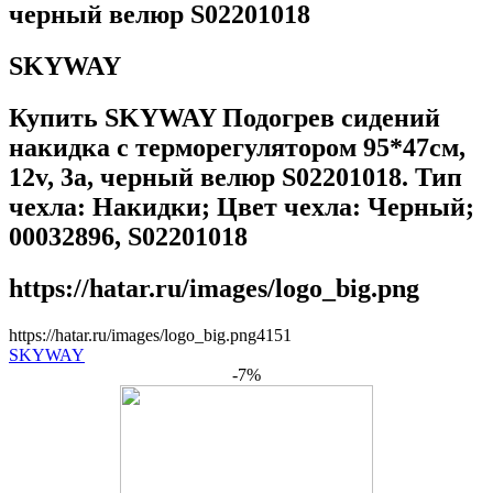
черный велюр S02201018
SKYWAY
Купить SKYWAY Подогрев сидений
накидка с терморегулятором 95*47см,
12v, 3a, черный велюр S02201018. Тип
чехла: Накидки; Цвет чехла: Черный;
00032896, S02201018
https://hatar.ru/images/logo_big.png
https://hatar.ru/images/logo_big.png
4
1
5
1
SKYWAY
-7%