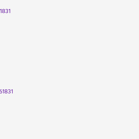
1831
61831