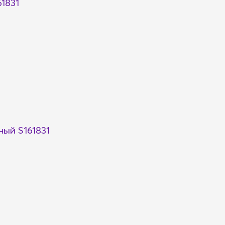
1831
ый S161831