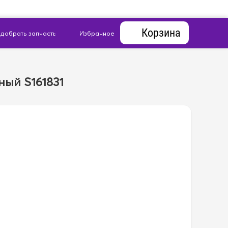
Корзина
ный S161831