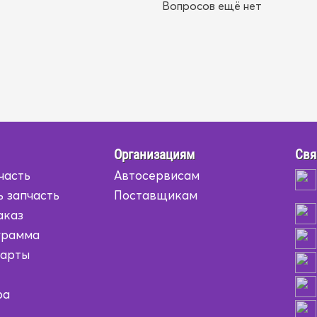
Вопросов ещё нет
Организациям
Свя
часть
Автосервисам
ь запчасть
Поставщикам
аказ
грамма
карты
ра