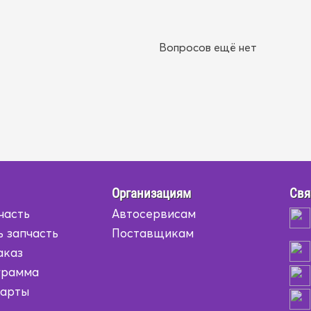
Вопросов ещё нет
Организациям
Свя
часть
Автосервисам
ь запчасть
Поставщикам
аказ
грамма
карты