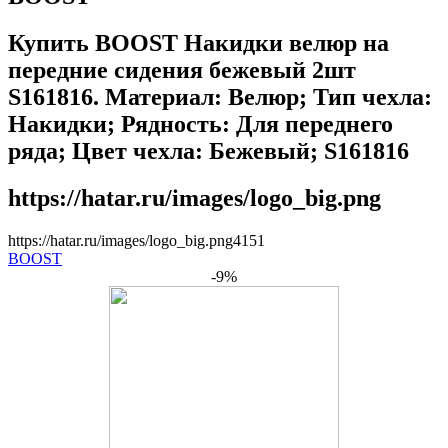
Купить BOOST Накидки велюр на
передние сидения бежевый 2шт
S161816. Материал: Велюр; Тип чехла:
Накидки; Рядность: Для переднего
ряда; Цвет чехла: Бежевый; S161816
https://hatar.ru/images/logo_big.png
https://hatar.ru/images/logo_big.png
4
1
5
1
BOOST
-9%