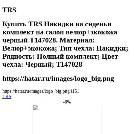
TRS
Купить TRS Накидки на сиденья
комплект на салон велюр+экокожа
черный T147028. Материал:
Велюр+экокожа; Тип чехла: Накидки;
Рядность: Полный комплект; Цвет
чехла: Черный; T147028
https://hatar.ru/images/logo_big.png
https://hatar.ru/images/logo_big.png
4
1
5
1
TRS
-6%