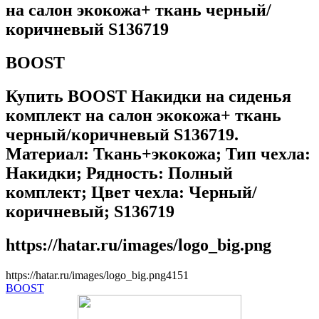
на салон экокожа+ ткань черный/
коричневый S136719
BOOST
Купить BOOST Накидки на сиденья
комплект на салон экокожа+ ткань
черный/коричневый S136719.
Материал: Ткань+экокожа; Тип чехла:
Накидки; Рядность: Полный
комплект; Цвет чехла: Черный/
коричневый; S136719
https://hatar.ru/images/logo_big.png
https://hatar.ru/images/logo_big.png
4
1
5
1
BOOST