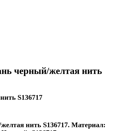
ань черный/желтая нить
нить S136717
желтая нить S136717. Материал: