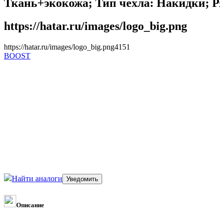
Ткань+экокожа; Тип чехла: Накидки; Р
https://hatar.ru/images/logo_big.png
https://hatar.ru/images/logo_big.png
4
1
5
1
BOOST
Найти аналоги
Описание