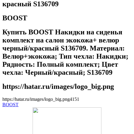
красный S136709
BOOST
Купить BOOST Накидки на сиденья
комплект на салон экокожа+ велюр
черный/красный S136709. Материал:
Велюр+экокожа; Тип чехла: Накидки;
Рядность: Полный комплект; Цвет
чехла: Черный/красный; S136709
https://hatar.ru/images/logo_big.png
https://hatar.ru/images/logo_big.png
4
1
5
1
BOOST