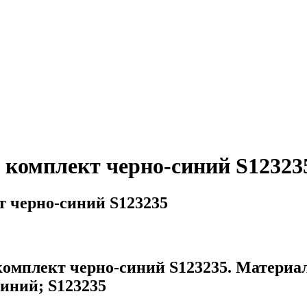
 комплект черно-синий S12323
т черно-синий S123235
омплект черно-синий S123235. Материал
иний; S123235