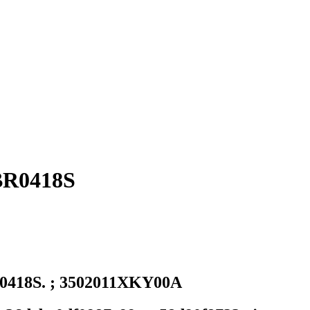
BR0418S
418S. ; 3502011XKY00A