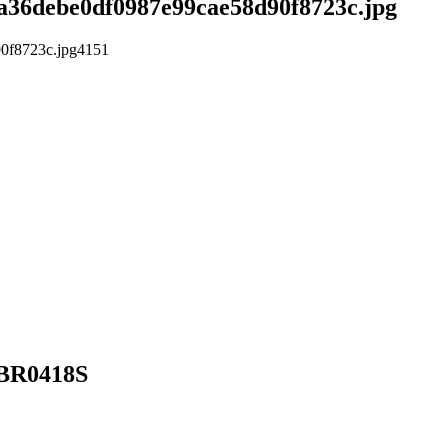
/6a36debe0df0987e99cae58d90f8723c.jpg
90f8723c.jpg
4
1
5
1
BR0418S