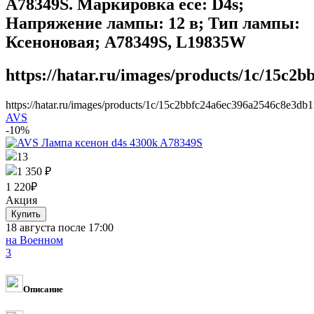
A78349S. Маркировка ece: D4s;
Напряжение лампы: 12 в; Тип лампы:
Ксеноновая; A78349S, L19835W
https://hatar.ru/images/products/1c/15c2
https://hatar.ru/images/products/1c/15c2bbfc24a6ec396a2546c8e3db1
AVS
-10%
13
1 350 ₽
1 220
₽
Акция
18 августа после 17:00
на Военном
3
Описание