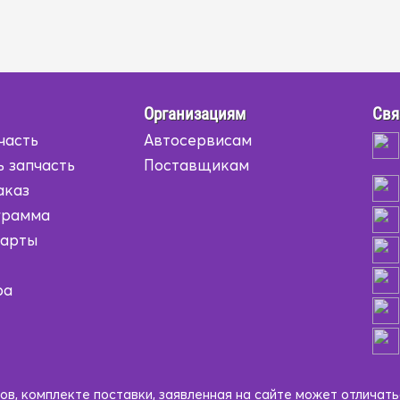
Организациям
Свя
часть
Автосервисам
ь запчасть
Поставщикам
аказ
грамма
карты
ра
в, комплекте поставки, заявленная на сайте может отличать