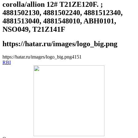
corolla/allion 12# T21ZE120F. ;
4881502130, 4881502240, 4881512340,
4881513040, 4881548010, ABH0101,
NSO049, T21Z141F
https://hatar.ru/images/logo_big.png
https://hatar.ru/images/logo_big.png
4
1
5
1
RBI