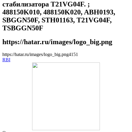
стабилизатора T21VG04F. ;
488150K010, 488150K020, ABH0193,
SBGGN50F, STH01163, T21VG04F,
TSBGGN50F
https://hatar.ru/images/logo_big.png
https://hatar.ru/images/logo_big.png
4
1
5
1
RBI