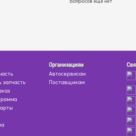
Вопросов ещё нет
Организациям
Свя
часть
Автосервисам
ь запчасть
Поставщикам
аказ
грамма
карты
ра