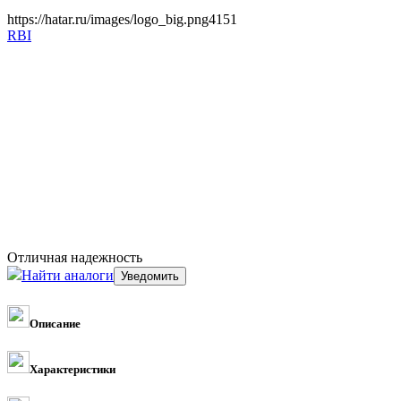
https://hatar.ru/images/logo_big.png
4
1
5
1
RBI
Отличная надежность
Найти аналоги
Описание
Характеристики