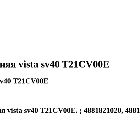
няя vista sv40 T21CV00E
 sv40 T21CV00E
 vista sv40 T21CV00E. ; 4881821020, 4881