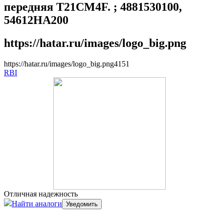
передняя T21CM4F. ; 4881530100,
54612HA200
https://hatar.ru/images/logo_big.png
https://hatar.ru/images/logo_big.png
4
1
5
1
RBI
Отличная надежность
Найти аналоги